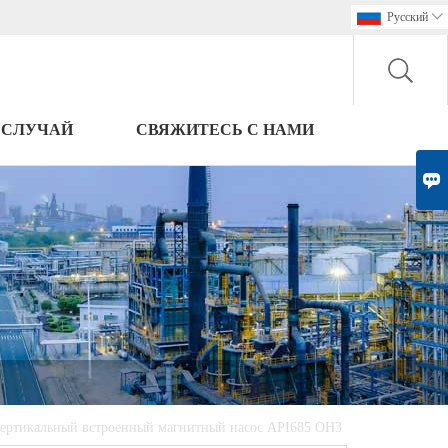
Pусский

СЛУЧАЙ
СВЯЖИТЕСЬ С НАМИ

ертикальный встроенный магнитный насос API685 OH3