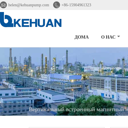


helen@kehuanpump.com
+86-15904961323
ДОМА
О НАС
Вертикальный встроенный магнитный н