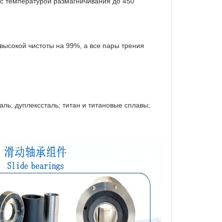
 с температурой размагничивания до 450
ысокой чистоты на 99%, а все пары трения
ль; дуплекссталь; титан и титановые сплавы;