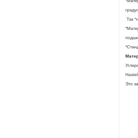
*Мате
граду
Так *
*Мате
подши
*Станд
Мате
Углер
Haste
Это з