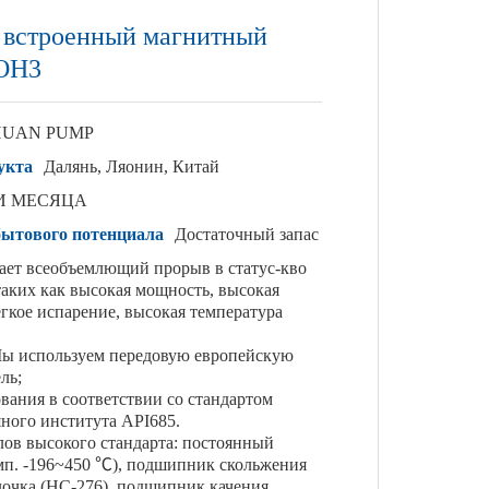
 встроенный магнитный
 OH3
HUAN PUMP
укта
Далянь, Ляонин, Китай
И МЕСЯЦА
сбытового потенциала
Достаточный запас
ает всеобъемлющий прорыв в статус-кво
таких как высокая мощность, высокая
легкое испарение, высокая температура
Мы используем передовую европейскую
ль;
вания в соответствии со стандартом
ного института API685.
ов высокого стандарта: постоянный
мп. -196~450 ℃), подшипник скольжения
лочка (HC-276), подшипник качения