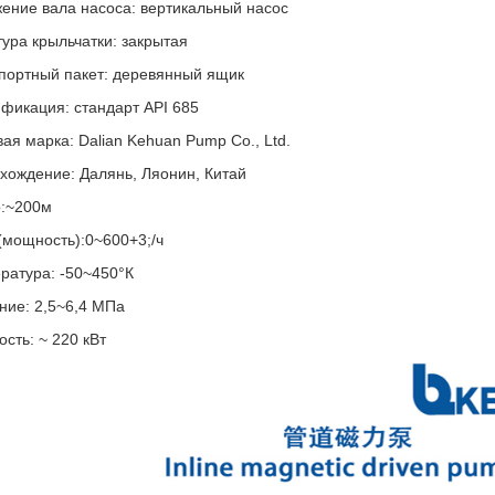
ение вала насоса: вертикальный насос
тура крыльчатки: закрытая
портный пакет: деревянный ящик
фикация: стандарт API 685
вая марка: Dalian Kehuan Pump Co., Ltd.
хождение: Далянь, Ляонин, Китай
:~200м
(мощность):0~600+3;/ч
ратура: -50~450°К
ние: 2,5~6,4 МПа
сть: ~ 220 кВт