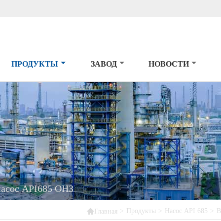
ПРОДУКТЫ
ЗАВОД
НОВОСТИ
асос API685 OH3

>
Продукты
>
Насос API 685
>
В
Главная