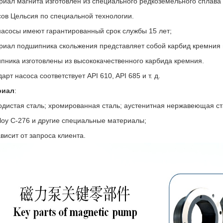
риал магнита изготовлен из специального редкоземельного сплава
сов Цельсия по специальной технологии.
насосы имеют гарантированный срок службы 15 лет;
риал подшипника скольжения представляет собой карбид кремния в
пника изготовлены из высококачественного карбида кремния.
арт насоса соответствует API 610, API 685 и т. д.
риал
:
одистая сталь; хромированная сталь; аустенитная нержавеющая ста
lloy C-276 и другие специальные материалы;
ависит от запроса клиента.