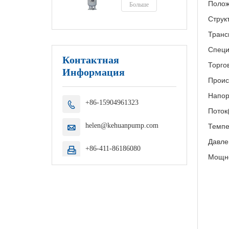
Полож
Больше
Струк
Транс
Специ
Контактная
Торго
Информация
Проис
Напор
+86-15904961323

Поток
helen@kehuanpump.com
Темпе

Давле
+86-411-86186080

Мощно