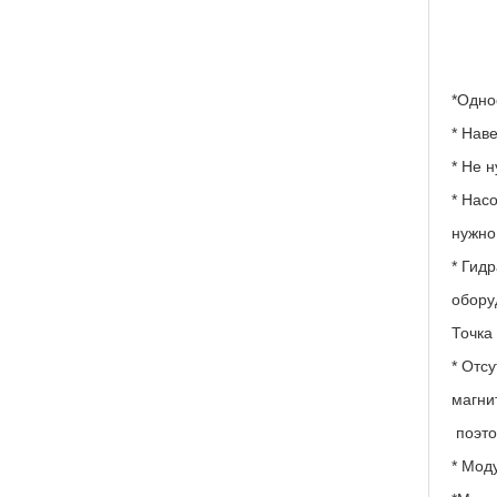
*Одно
* Нав
* Не 
* Нас
нужно
* Гид
обору
Точка
* Отс
магни
поэто
* Мод