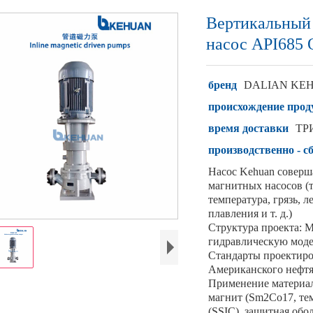
Вертикальный
насос API685
бренд
DALIAN KE
происхождение прод
время доставки
ТР
производственно - 
Насос Kehuan соверш
магнитных насосов (
температура, грязь, 
плавления и т. д.)
Структура проекта: 
гидравлическую моде
Стандарты проектиро
Американского нефтя
Применение материал
магнит (Sm2Co17, те
(SSIC), защитная обо