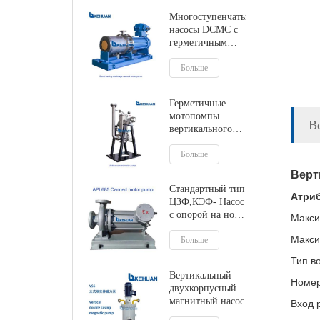
Многоступенчатые
насосы DCMC с
герметичным
электродвигателем
тандемного типа
Больше
Герметичные
мотопомпы
В
вертикального
типа
Больше
Верт
Стандартный тип
Атриб
ЦЗФ,КЭФ- Насос
с опорой на ноги
Макси
или
Макси
экранированный
Больше
двигатель по
Тип в
центральной
Вертикальный
линии
Номер
двухкорпусный
магнитный насос
Вход 