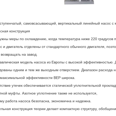
ступенчатый, самовсасывающий, вертикальный линейный насос с
есная конструкция
нужны меры по охлаждению, когда температура ниже 220 градусов 
ос и двигатель отделены от стандартного обычного двигателя, поэт
 возвращать на завод.
равлическая модель насоса из Европы с высокой эффективностью. 
дованы одним и тем же выходным отверстием. Диапазон расхода 
 максимальной эффективности BEP широка.
утствие утечек обеспечивается статической уплотнительной прокла
тной муфты. Азотное уплотнение также не используется,
му работа насоса безопасна, экономична и надежна.
ульная конструкция теории делает компактную структуру, обобщени