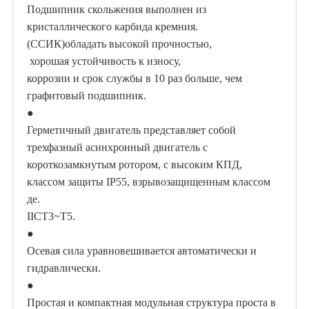
Подшипник скольжения выполнен из
кристаллического карбида кремния.
(
ССИК
)
обладать высокой прочностью,
хорошая устойчивость к износу,
коррозии и срок службы в 10 раз больше, чем
графитовый подшипник.
●
Герметичный двигатель представляет собой
трехфазный асинхронный двигатель с
короткозамкнутым ротором, с высоким КПД,
классом защиты IP55, взрывозащищенным классом
де.
II
СТ3~Т5.
●
Осевая сила уравновешивается автоматически и
гидравлически.
●
Простая и компактная модульная структура проста в